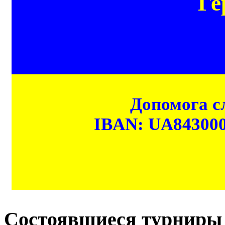
Ге
Допомога сл
IBAN: UA84300
Состоявшиеся турниры