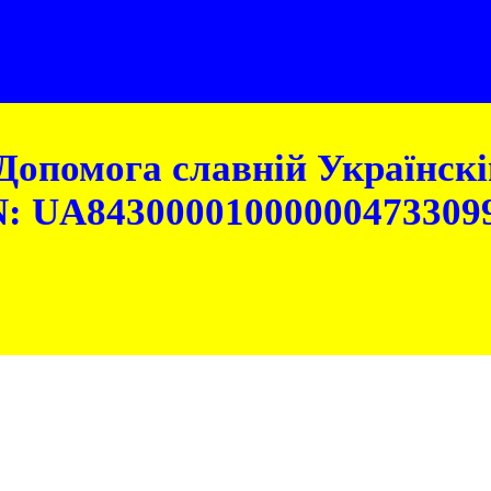
Допомога славній Українскій
: UA84300001000000473309