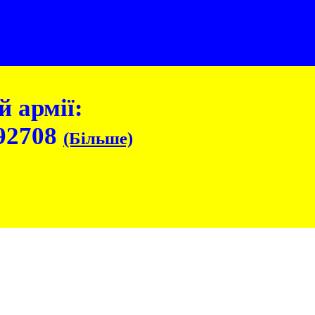
 армії:
92708
(Більше)