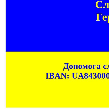
Сл
Ге
Допомога сл
IBAN: UA84300