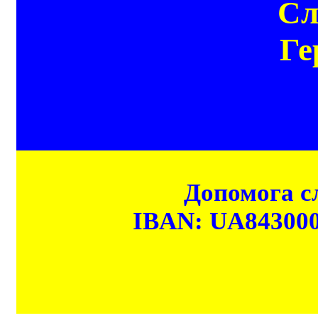
Сл
Ге
Допомога сл
IBAN: UA84300