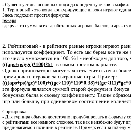
- Существует два основных подхода к подсчету очков в мафии:
1. Турнирный - это когда конкурирующие игроки играют одина
Здесь подходит простая формула:
ps+aps
где ps - это сумма всех заработанных игроков баллов, а aps - 
2. Рейтинговый - в рейтинге разные игроки играют разн
используется коэффициент. То есть мы берем все те же
это число умножается на 100. %1 - необходим для того,
(((aps+ps)/gc)*100)%1
в самом простом варианте.
Однако организаторы могут захотеть считать очки боле
премировать игроков за сыгранные игры. Пример:
((((aps+ps)/gc)*100)+((gc>110)*110*0.38)+((gc<111)*gc*
эта формула является суммой старой формулы и бонуса з
бонусных балла к своему коэффициенту. Таким образом, 
игр или больше, при одинаковом соотношении количес
Сортировка:
- Для турнира обычно достаточно продублировать в формулу с
с рейтингами все немного сложнее, так как неизбежно будут и
предполагаемой позиции в рейтинге. Пример: если за победу мы