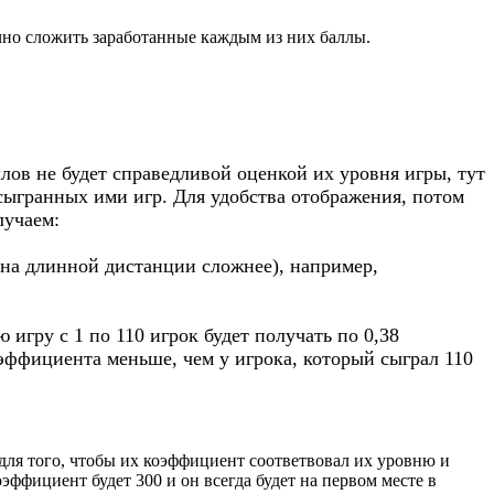
чно сложить заработанные каждым из них баллы.
ллов не будет справедливой оценкой их уровня игры, тут
 сыгранных ими игр. Для удобства отображения, потом
лучаем:
 на длинной дистанции сложнее), например,
 игру с 1 по 110 игрок будет получать по 0,38
оэффициента меньше, чем у игрока, который сыграл 110
 для того, чтобы их коэффициент соответвовал их уровню и
эффициент будет 300 и он всегда будет на первом месте в