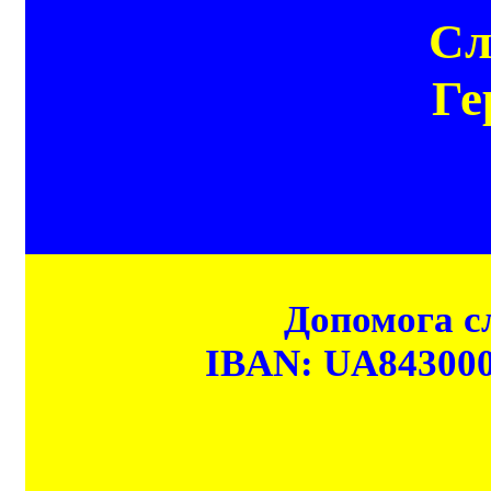
Сл
Ге
Допомога сл
IBAN: UA84300