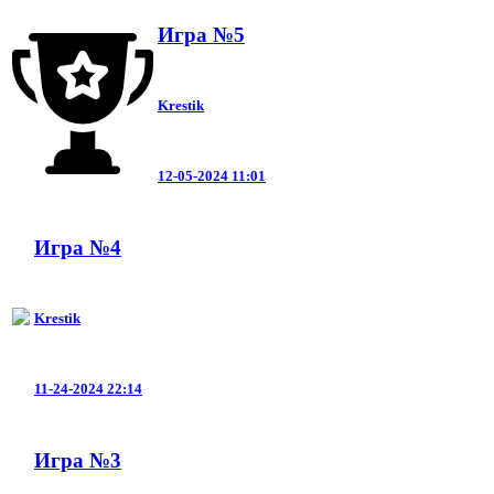
Игра №5
Krestik
12-05-2024 11:01
Игра №4
Krestik
11-24-2024 22:14
Игра №3