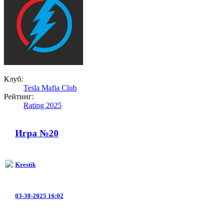
Клуб:
Tesla Mafia Club
Рейтинг:
Rating 2025
Игра №20
Krestik
03-30-2025 16:02