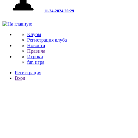
11-24-2024 20:29
Клубы
Регистрация клуба
Новости
Правила
Игроки
fun игра
Регистрация
Вход