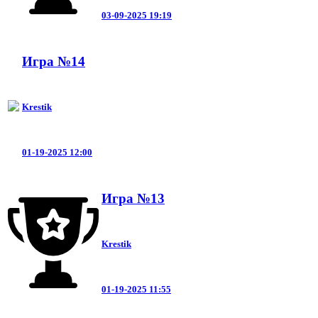
03-09-2025 19:19
Игра №14
Krestik
01-19-2025 12:00
Игра №13
Krestik
01-19-2025 11:55