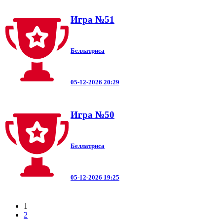
Игра №51
Беллатриса
05-12-2026 20:29
Игра №50
Беллатриса
05-12-2026 19:25
1
Страницы
2