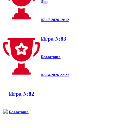
Дин
07-17-2026 19:12
Игра №83
Беллатриса
07-14-2026 22:27
Игра №82
Беллатриса