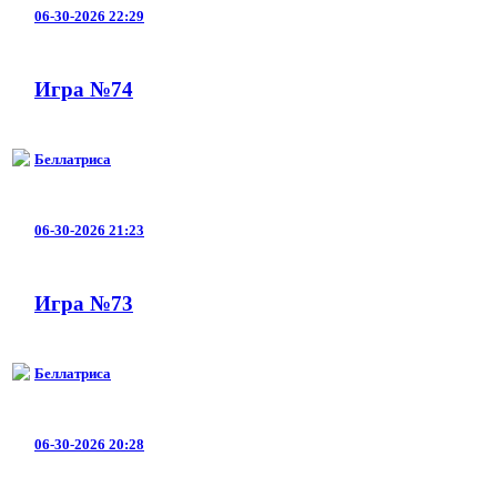
06-30-2026 22:29
Игра №74
Беллатриса
06-30-2026 21:23
Игра №73
Беллатриса
06-30-2026 20:28