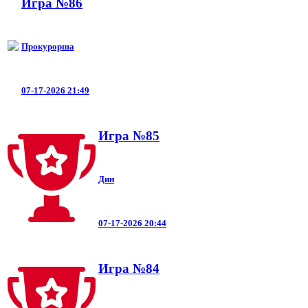
Игра №86
Прокурорша
07-17-2026 21:49
Игра №85
Дин
07-17-2026 20:44
Игра №84