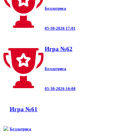
Беллатриса
05-30-2026 17:01
Игра №62
Беллатриса
05-30-2026 16:08
Игра №61
Беллатриса