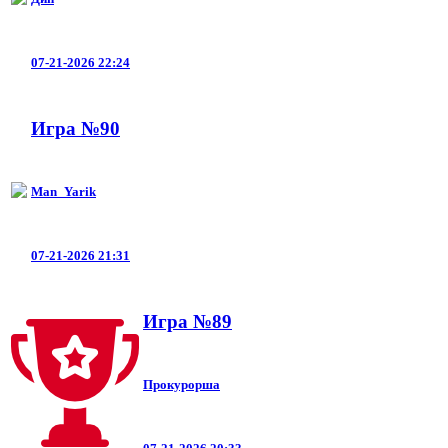
07-21-2026 22:24
Игра №90
Man_Yarik
07-21-2026 21:31
Игра №89
Прокурорша