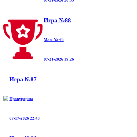
07-21-2026 20:33
Игра №88
Man_Yarik
07-21-2026 19:26
Игра №87
Прокурорша
07-17-2026 22:43