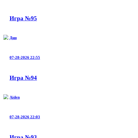
Игра №95
Дин
07-28-2026 22:55
Игра №94
Aiden
07-28-2026 22:03
Игра №93