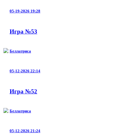
05-19-2026 19:28
Игра №53
Беллатриса
05-12-2026 22:14
Игра №52
Беллатриса
05-12-2026 21:24