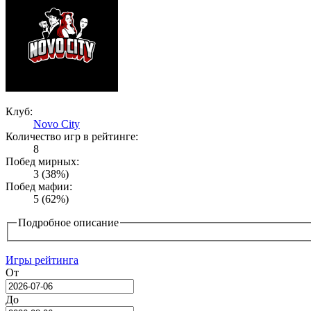
Клуб:
Novo City
Количество игр в рейтинге:
8
Побед мирных:
3 (38%)
Побед мафии:
5 (62%)
Подробное описание
Игры рейтинга
От
Date
До