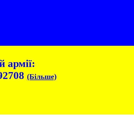
 армії:
92708
(Більше)