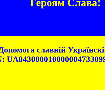
Героям Слава!
Допомога славній Українскій
: UA84300001000000473309