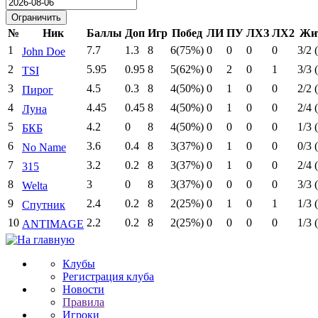
Date
№
Ник
Баллы
Доп
Игр
Побед
ЛИ
ПУ
ЛХЗ
ЛХ2
Жи
1
7.7
1.3
8
6(75%)
0
0
0
0
3/2 
John Doe
2
5.95
0.95
8
5(62%)
0
2
0
1
3/3 
TSI
3
4.5
0.3
8
4(50%)
0
1
0
0
2/2 
Пирог
4
4.45
0.45
8
4(50%)
0
1
0
0
2/4 
Луна
5
4.2
0
8
4(50%)
0
0
0
0
1/3 
БКБ
6
3.6
0.4
8
3(37%)
0
1
0
0
0/3 
No Name
7
3.2
0.2
8
3(37%)
0
1
0
0
2/4 
315
8
3
0
8
3(37%)
0
0
0
0
3/3 
Welta
9
2.4
0.2
8
2(25%)
0
1
0
1
1/3 
Спутник
10
2.2
0.2
8
2(25%)
0
0
0
0
1/3 
ANTIMAGE
Клубы
Регистрация клуба
Новости
Правила
Игроки