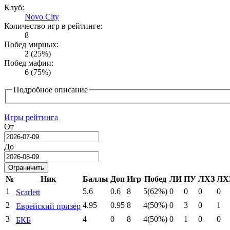
Клуб:
Novo City
Количество игр в рейтинге:
8
Побед мирных:
2 (25%)
Побед мафии:
6 (75%)
Подробное описание
Игры рейтинга
От
Date
До
Date
№
Ник
Баллы
Доп
Игр
Побед
ЛИ
ПУ
ЛХЗ
ЛХ
1
5.6
0.6
8
5(62%)
0
0
0
0
Scarlett
2
4.95
0.95
8
4(50%)
0
3
0
1
Еврейский призёр
3
4
0
8
4(50%)
0
1
0
0
БКБ