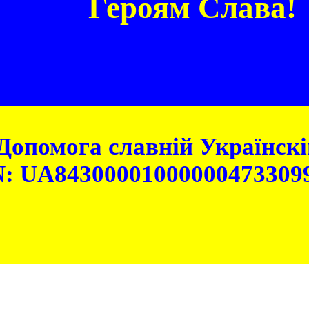
Героям Слава!
Допомога славній Українскій
: UA84300001000000473309