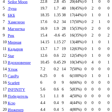
4
22.8
2.8
45
20(44%)
0
1
0
0
Seilor Moon
5
19.7
1.7
40
18(45%)
0
2
0
0
Луна
6
18.35
1.35
38
17(44%)
0
1
0
1
БКБ
7
17.6
0.2
34
17(50%)
0
2
1
0
Хамелеон
8
16.9
1.9
28
15(53%)
0
2
0
0
Магнитка
9
15.4
-0.6
45
16(35%)
0
2
0
2
Рик
10
14.15
1.15
27
13(48%)
0
1
0
1
Мирная
11
13.7
1.7
19
12(63%)
0
1
0
0
Кадыров
12
12.6
0.6
22
12(54%)
0
1
0
0
Star
13
10.45
0.45
29
10(34%)
0
4
0
1
Вдохновение
14
7.2
0.2
14
7(50%)
0
0
0
0
Хтиж
15
6.25
0
6
6(100%)
0
1
0
1
СанРо
16
6
0
9
6(66%)
0
0
0
0
Scarlett
17
5.6
0.6
6
5(83%)
0
0
0
0
INFINITY
18
5.1
1.1
8
4(50%)
0
0
0
0
Победитель
19
4.4
0.4
9
4(44%)
0
0
0
0
Ксю
20
4.4
0.4
5
4(80%)
0
0
0
0
Инженер