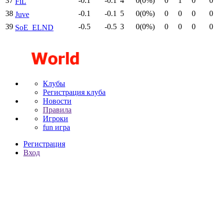
37
-0.1
-0.1
4
0(0%)
0
1
0
0
FiL
38
-0.1
-0.1
5
0(0%)
0
0
0
0
Juve
39
-0.5
-0.5
3
0(0%)
0
0
0
0
SoE_ELND
Клубы
Регистрация клуба
Новости
Правила
Игроки
fun игра
Регистрация
Вход