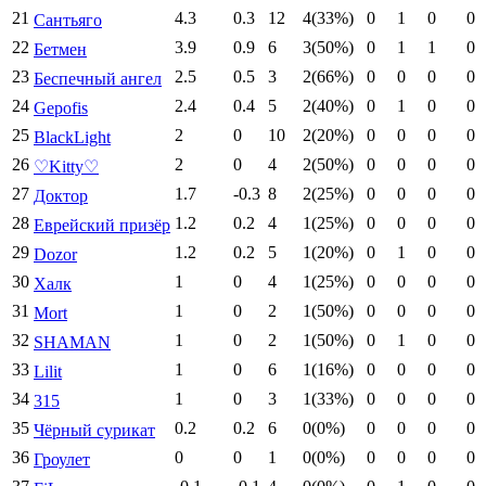
21
4.3
0.3
12
4(33%)
0
1
0
0
Сантьяго
22
3.9
0.9
6
3(50%)
0
1
1
0
Бетмен
23
2.5
0.5
3
2(66%)
0
0
0
0
Беспечный ангел
24
2.4
0.4
5
2(40%)
0
1
0
0
Gepofis
25
2
0
10
2(20%)
0
0
0
0
BlackLight
26
2
0
4
2(50%)
0
0
0
0
♡Kitty♡
27
1.7
-0.3
8
2(25%)
0
0
0
0
Доктор
28
1.2
0.2
4
1(25%)
0
0
0
0
Еврейский призёр
29
1.2
0.2
5
1(20%)
0
1
0
0
Dozor
30
1
0
4
1(25%)
0
0
0
0
Халк
31
1
0
2
1(50%)
0
0
0
0
Mort
32
1
0
2
1(50%)
0
1
0
0
SHAMAN
33
1
0
6
1(16%)
0
0
0
0
Lilit
34
1
0
3
1(33%)
0
0
0
0
315
35
0.2
0.2
6
0(0%)
0
0
0
0
Чёрный сурикат
36
0
0
1
0(0%)
0
0
0
0
Гроулет