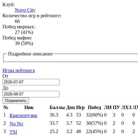
Клуб:
Novo City
Количество игр в рейтинге:
66
Побед мирных:
27 (41%)
Побед мафии:
39 (59%)
Подробное описание
Игры рейтинга
От
Date
До
Date
№
Ник
Баллы
Доп
Игр
Побед
ЛИ
ПУ
ЛХЗ
Л
1
36.3
4.3
53
32(60%)
0
3
0
0
Краснопузик
2
33.7
3.7
52
30(57%)
0
2
0
0
No No
3
25.2
3.2
48
22(45%)
0
2
0
2
TSI