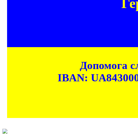
Ге
Допомога сл
IBAN: UA84300