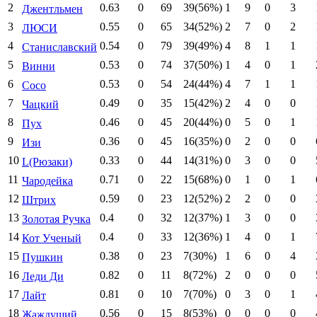
2
0.63
0
69
39(56%)
1
9
0
3
Джентльмен
3
0.55
0
65
34(52%)
2
7
0
2
ЛЮСИ
4
0.54
0
79
39(49%)
4
8
1
1
Станиславский
5
0.53
0
74
37(50%)
1
4
0
1
Винни
6
0.53
0
54
24(44%)
4
7
1
1
Сосо
7
0.49
0
35
15(42%)
2
4
0
0
Чацкий
8
0.46
0
45
20(44%)
0
5
0
1
Пух
9
0.36
0
45
16(35%)
0
2
0
0
Изи
10
0.33
0
44
14(31%)
0
3
0
0
L(Рюзаки)
11
0.71
0
22
15(68%)
0
1
0
1
Чародейка
12
0.59
0
23
12(52%)
2
2
0
0
Штрих
13
0.4
0
32
12(37%)
1
3
0
0
Золотая Ручка
14
0.4
0
33
12(36%)
1
4
0
1
Кот Ученый
15
0.38
0
23
7(30%)
1
6
0
4
Пушкин
16
0.82
0
11
8(72%)
2
0
0
0
Леди Ди
17
0.81
0
10
7(70%)
0
3
0
1
Лайт
18
0.56
0
15
8(53%)
0
0
0
0
Жаждущий