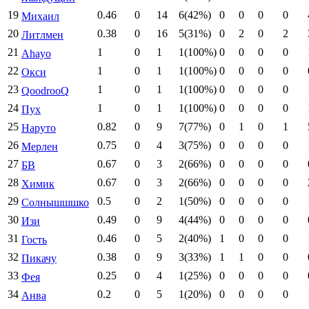
19
0.46
0
14
6(42%)
0
0
0
0
Михаил
20
0.38
0
16
5(31%)
0
2
0
2
Литлмен
21
1
0
1
1(100%)
0
0
0
0
Ahayo
22
1
0
1
1(100%)
0
0
0
0
Окси
23
1
0
1
1(100%)
0
0
0
0
QoodrooQ
24
1
0
1
1(100%)
0
0
0
0
Пух
25
0.82
0
9
7(77%)
0
1
0
1
Наруто
26
0.75
0
4
3(75%)
0
0
0
0
Мерлен
27
0.67
0
3
2(66%)
0
0
0
0
БВ
28
0.67
0
3
2(66%)
0
0
0
0
Химик
29
0.5
0
2
1(50%)
0
0
0
0
Солнышшшко
30
0.49
0
9
4(44%)
0
0
0
0
Изи
31
0.46
0
5
2(40%)
1
0
0
0
Гость
32
0.38
0
9
3(33%)
1
1
0
0
Пикачу
33
0.25
0
4
1(25%)
0
0
0
0
Фея
34
0.2
0
5
1(20%)
0
0
0
0
Анва