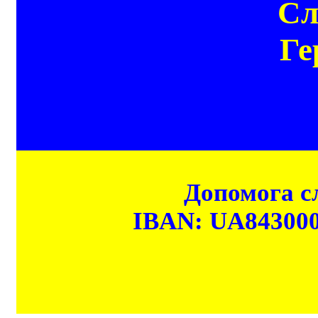
Сл
Ге
Допомога сл
IBAN: UA84300