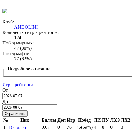
Клуб:
ANDOLINI
Количество игр в рейтинге:
124
Побед мирных:
47 (38%)
Побед мафии:
77 (62%)
Подробное описание
Игры рейтинга
От
Date
До
Date
№
Ник
Баллы
Доп
Игр
Побед
ЛИ
ПУ
ЛХЗ
ЛХ2
1
0.67
0
76
45(59%)
4
8
0
3
Владлен