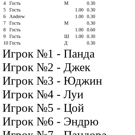
4
Гость
М
0.30
5
Гость
1.00
0.30
6
Andrew
1.00
0.30
7
Гость
М
0.30
8
Гость
1.00
0.60
9
Гость
Ш
1.00
0.30
10
Гость
Д
0.30
Игрок №1 - Панда
Игрок №2 - Джек
Игрок №3 - Юджин
Игрок №4 - Луи
Игрок №5 - Цой
Игрок №6 - Эндрю
Игрок №7 - Пандора