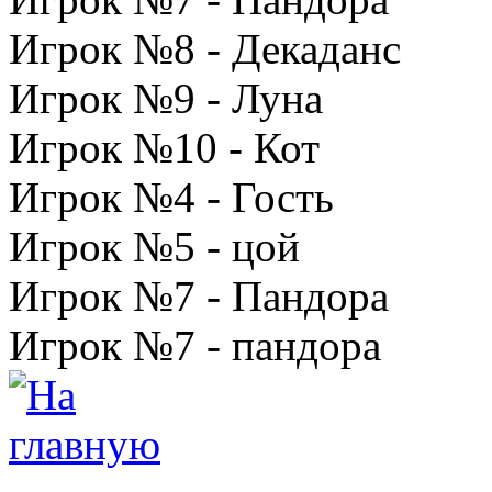
Игрок №8 - Декаданс
Игрок №9 - Луна
Игрок №10 - Кот
Игрок №4 - Гость
Игрок №5 - цой
Игрок №7 - Пандора
Игрок №7 - пандора