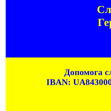
Сл
Ге
Допомога сл
IBAN: UA84300