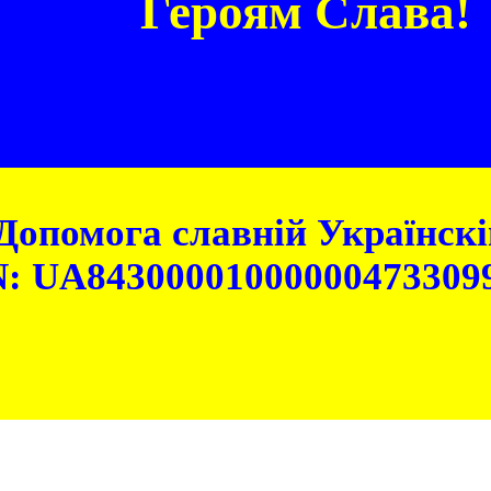
Героям Слава!
Допомога славній Українскій
: UA84300001000000473309