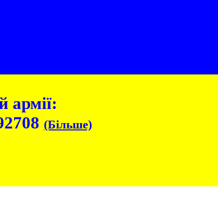
 армії:
92708
(Більше)