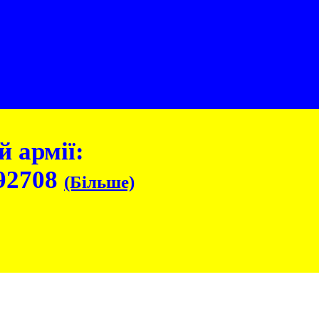
 армії:
92708
(Більше)