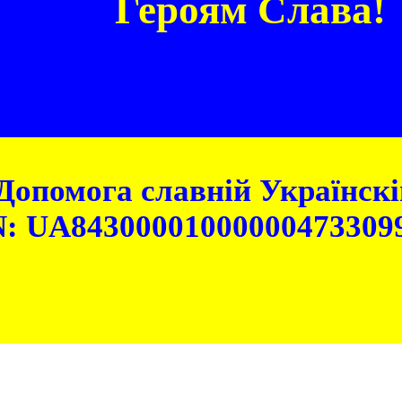
Героям Слава!
Допомога славній Українскій
: UA84300001000000473309