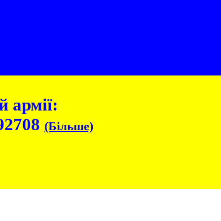
 армії:
92708
(Більше)