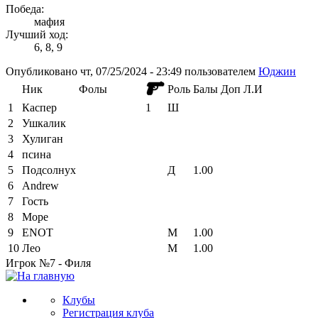
Победа:
мафия
Лучший ход:
6, 8, 9
Опубликовано чт, 07/25/2024 - 23:49 пользователем
Юджин
Ник
Фолы
Роль
Балы
Доп
Л.И
1
Каспер
1
Ш
2
Ушкалик
3
Хулиган
4
псина
5
Подсолнух
Д
1.00
6
Andrew
7
Гость
8
Море
9
ENOT
М
1.00
10
Лео
М
1.00
Игрок №7 - Филя
Клубы
Регистрация клуба