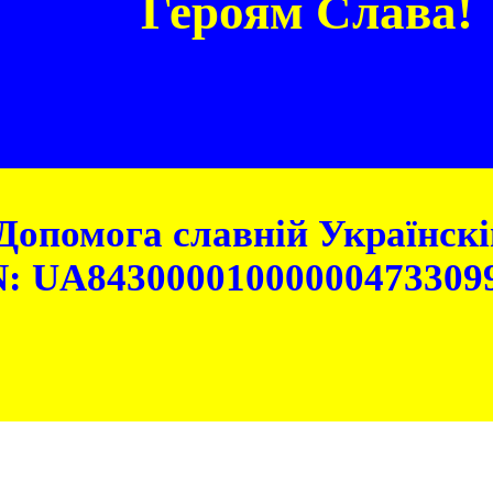
Героям Слава!
Допомога славній Українскій
: UA84300001000000473309