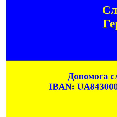
Сл
Ге
Допомога сл
IBAN: UA84300