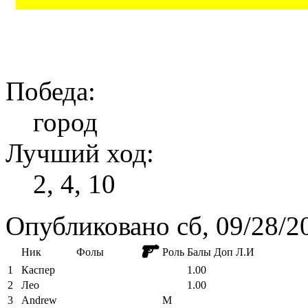
Победа:
город
Лучший ход:
2, 4, 10
Опубликовано сб, 09/28/2
Ник
Фолы
Роль
Балы
Доп
Л.И
1
Каспер
1.00
2
Лео
1.00
3
Andrew
М