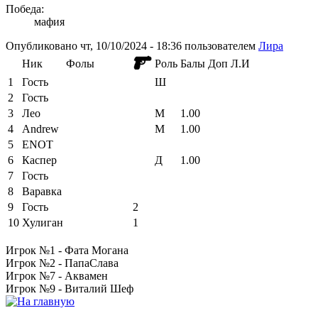
Победа:
мафия
Опубликовано чт, 10/10/2024 - 18:36 пользователем
Лира
Ник
Фолы
Роль
Балы
Доп
Л.И
1
Гость
Ш
2
Гость
3
Лео
М
1.00
4
Andrew
М
1.00
5
ENOT
6
Каспер
Д
1.00
7
Гость
8
Варавка
9
Гость
2
10
Хулиган
1
Игрок №1 - Фата Могана
Игрок №2 - ПапаСлава
Игрок №7 - Аквамен
Игрок №9 - Виталий Шеф