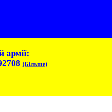
 армії:
92708
(Більше)