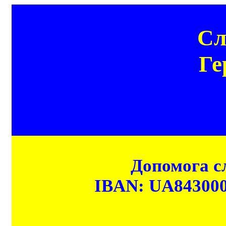
Сл
Ге
Допомога сл
IBAN: UA84300