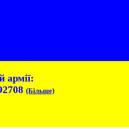
 армії:
92708
(Більше)