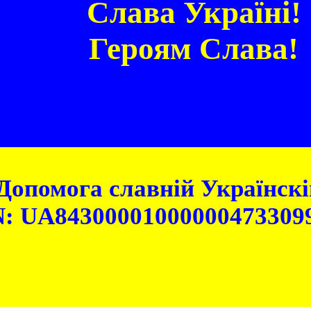
Слава Україні!
Героям Слава!
Допомога славній Українскій
: UA84300001000000473309