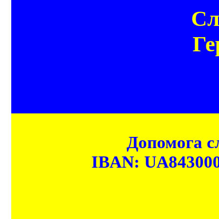
Сл
Ге
Допомога сл
IBAN: UA84300