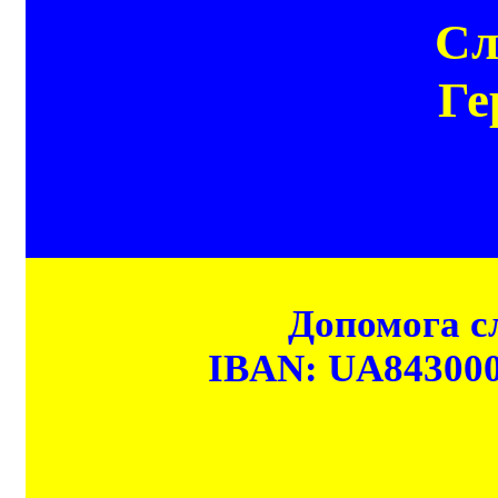
Сл
Ге
Допомога сл
IBAN: UA84300