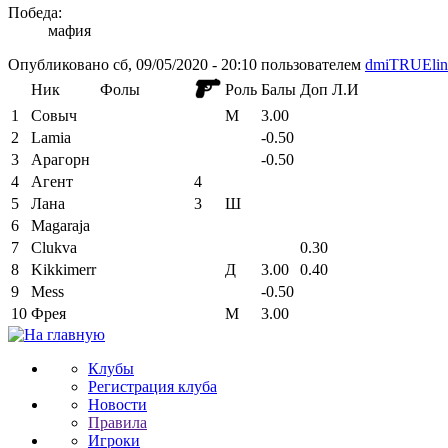
Победа:
мафия
Опубликовано сб, 09/05/2020 - 20:10 пользователем
dmiTRUElin
Ник
Фолы
Роль
Балы
Доп
Л.И
1
Совыч
М
3.00
2
Lamia
-0.50
3
Арагорн
-0.50
4
Агент
4
5
Лана
3
Ш
6
Magaraja
7
Clukva
0.30
8
Kikkimerr
Д
3.00
0.40
9
Mess
-0.50
10
Фрея
М
3.00
Клубы
Регистрация клуба
Новости
Правила
Игроки