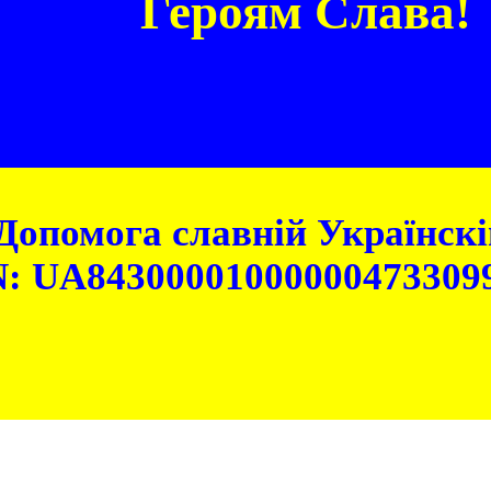
Героям Слава!
Допомога славній Українскій
: UA84300001000000473309