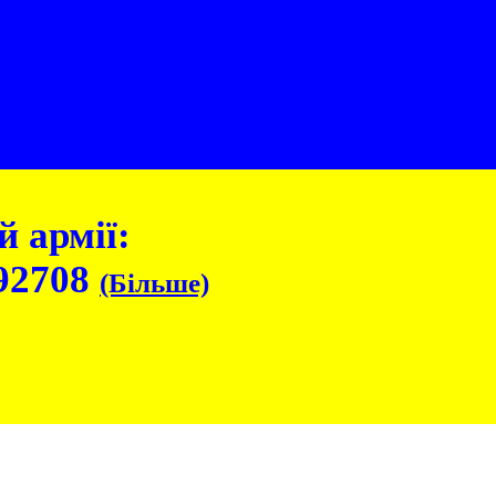
 армії:
92708
(Більше)