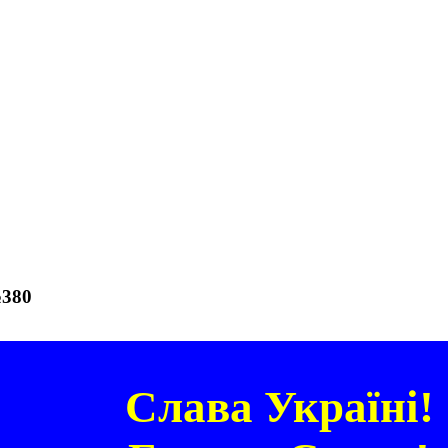
№380
Слава Україні!