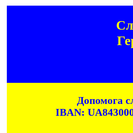
Сл
Ге
Допомога сл
IBAN: UA84300