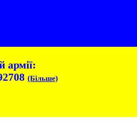
 армії:
92708
(Більше)