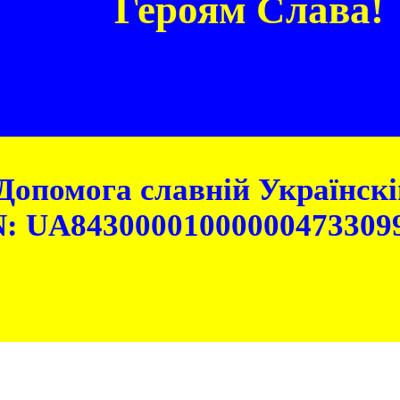
Героям Слава!
Допомога славній Українскій
: UA84300001000000473309