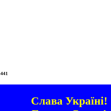
№441
Слава Україні!