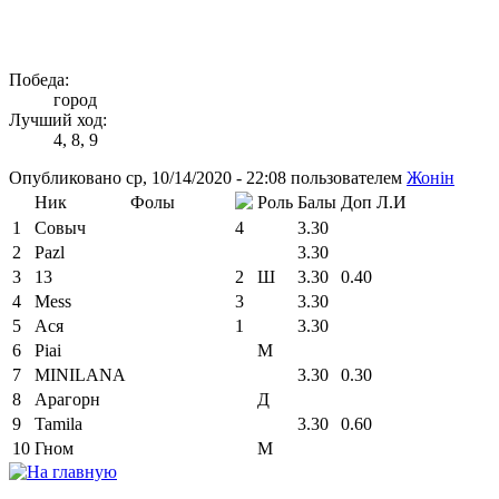
Победа:
город
Лучший ход:
4, 8, 9
Опубликовано ср, 10/14/2020 - 22:08 пользователем
Жонін
Ник
Фолы
Роль
Балы
Доп
Л.И
1
Совыч
4
3.30
2
Pazl
3.30
3
13
2
Ш
3.30
0.40
4
Mess
3
3.30
5
Ася
1
3.30
6
Piai
М
7
MINILANA
3.30
0.30
8
Арагорн
Д
9
Tamila
3.30
0.60
10
Гном
М