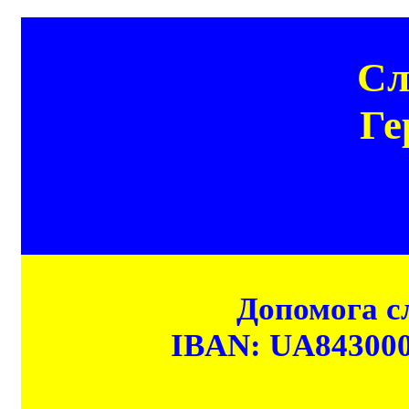
Сл
Ге
Допомога сл
IBAN: UA84300