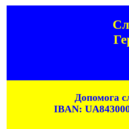
Сл
Ге
Допомога сл
IBAN: UA84300