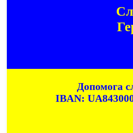
Сл
Ге
Допомога сл
IBAN: UA84300