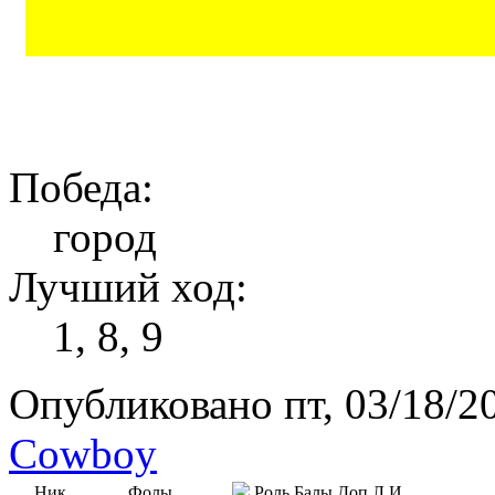
Победа:
город
Лучший ход:
1, 8, 9
Опубликовано пт, 03/18/20
Cowboy
Ник
Фолы
Роль
Балы
Доп
Л.И