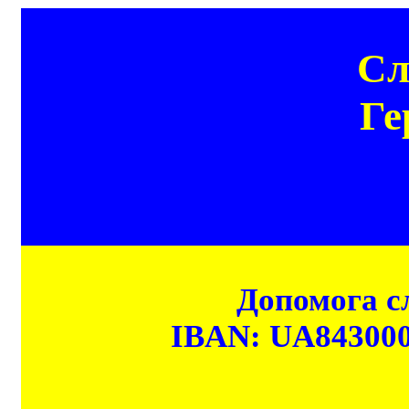
Сл
Ге
Допомога сл
IBAN: UA84300