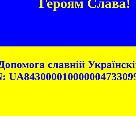
Героям Слава!
Допомога славній Українскій
: UA84300001000000473309