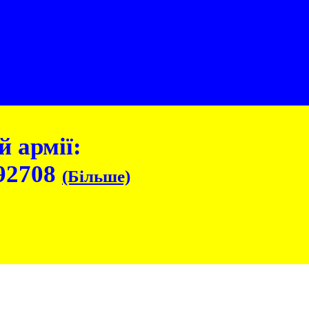
 армії:
92708
(Більше)