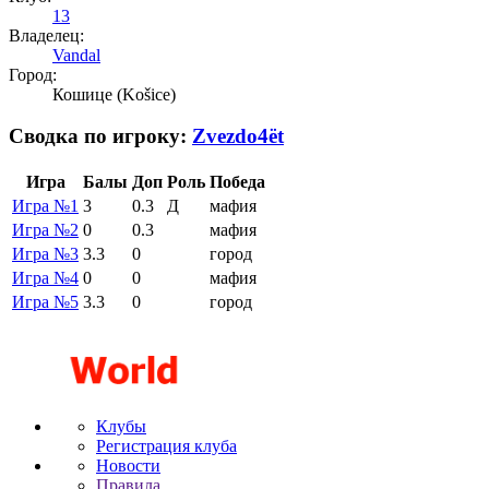
13
Владелец:
Vandal
Город:
Кошице (Košice)
Сводка по игроку:
Zvezdo4ёt
Игра
Балы
Доп
Роль
Победа
Игра №1
3
0.3
Д
мафия
Игра №2
0
0.3
мафия
Игра №3
3.3
0
город
Игра №4
0
0
мафия
Игра №5
3.3
0
город
Клубы
Регистрация клуба
Новости
Правила