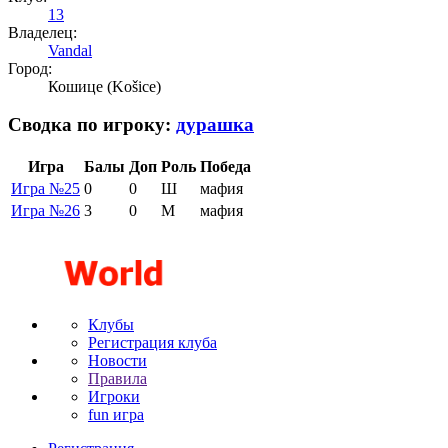
13
Владелец:
Vandal
Город:
Кошице (Košice)
Сводка по игроку:
дурашка
Игра
Балы
Доп
Роль
Победа
Игра №25
0
0
Ш
мафия
Игра №26
3
0
М
мафия
Клубы
Регистрация клуба
Новости
Правила
Игроки
fun игра