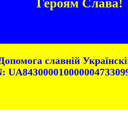
Героям Слава!
Допомога славній Українскій
: UA84300001000000473309