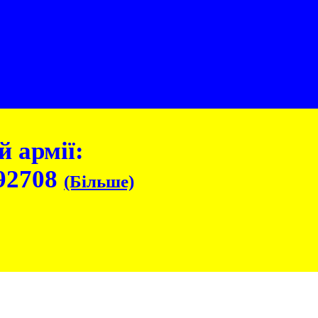
 армії:
92708
(Більше)