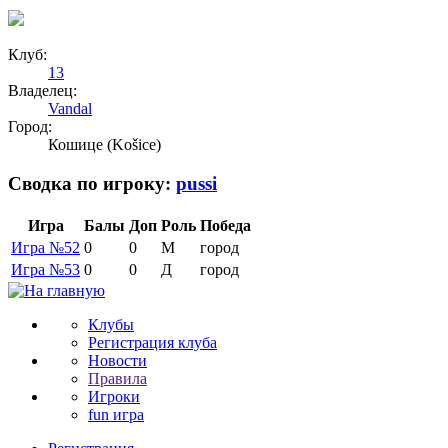
Клуб:
13
Владелец:
Vandal
Город:
Кошице (Košice)
Сводка по игроку:
pussi
Игра
Балы
Доп
Роль
Победа
Игра №52
0
0
М
город
Игра №53
0
0
Д
город
Клубы
Регистрация клуба
Новости
Правила
Игроки
fun игра