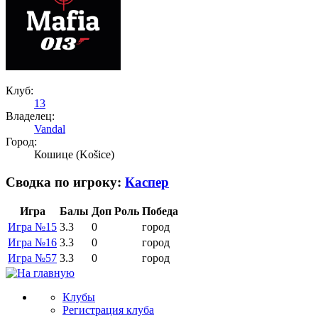
Клуб:
13
Владелец:
Vandal
Город:
Кошице (Košice)
Сводка по игроку:
Каспер
Игра
Балы
Доп
Роль
Победа
Игра №15
3.3
0
город
Игра №16
3.3
0
город
Игра №57
3.3
0
город
Клубы
Регистрация клуба