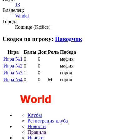
13
Владелец:
Vandal
Город:
Кошице (Košice)
Сводка по игроку:
Наводчик
Игра
Балы
Доп
Роль
Победа
Игра №1
0
0
мафия
Игра №2
0
0
мафия
Игра №3
1
0
город
Игра №4
0
0
М
город
Клубы
Регистрация клуба
Новости
Правила
Игроки