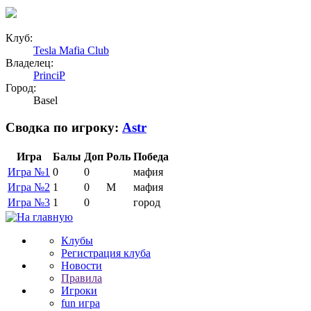
Клуб:
Tesla Mafia Club
Владелец:
PrinciP
Город:
Basel
Сводка по игроку:
Astr
Игра
Балы
Доп
Роль
Победа
Игра №1
0
0
мафия
Игра №2
1
0
М
мафия
Игра №3
1
0
город
Клубы
Регистрация клуба
Новости
Правила
Игроки
fun игра