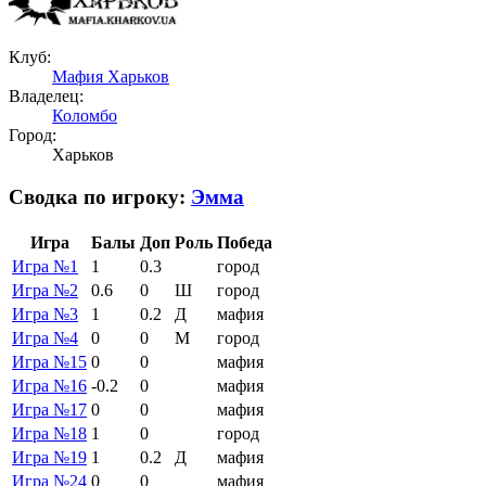
Клуб:
Мафия Харьков
Владелец:
Коломбо
Город:
Харьков
Сводка по игроку:
Эмма
Игра
Балы
Доп
Роль
Победа
Игра №1
1
0.3
город
Игра №2
0.6
0
Ш
город
Игра №3
1
0.2
Д
мафия
Игра №4
0
0
М
город
Игра №15
0
0
мафия
Игра №16
-0.2
0
мафия
Игра №17
0
0
мафия
Игра №18
1
0
город
Игра №19
1
0.2
Д
мафия
Игра №24
0
0
мафия