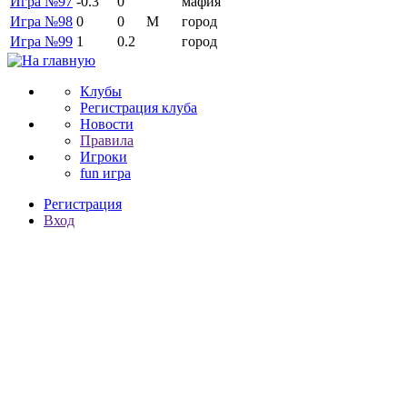
Игра №97
-0.3
0
мафия
Игра №98
0
0
М
город
Игра №99
1
0.2
город
Клубы
Регистрация клуба
Новости
Правила
Игроки
fun игра
Регистрация
Вход