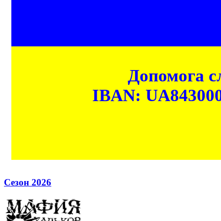
Допомога сл
IBAN: UA84300
Сезон 2026