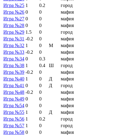
Игра №25
1
0.2
город
Игра №26
0
0
мафия
Игра №27
0
0
мафия
Игра №28
0
0
мафия
Игра №29
1.5
0
город
Игра №31
-0.2
0
мафия
Игра №32
1
0
М
мафия
Игра №33
-0.2
0
мафия
Игра №34
0
0.3
мафия
Игра №38
1
0.4
Ш
город
Игра №39
-0.2
0
мафия
Игра №40
1
0
Д
мафия
Игра №41
0
0
Д
город
Игра №48
-0.2
0
мафия
Игра №49
0
0
мафия
Игра №54
0
0
мафия
Игра №55
1
0
Д
мафия
Игра №56
1
0.2
город
Игра №57
1
0
город
Игра №58
0
0
мафия