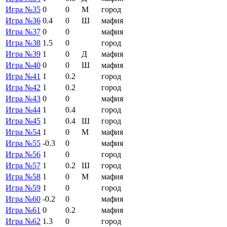
Игра №35
0
0
М
город
Игра №36
0.4
0
Ш
мафия
Игра №37
0
0
мафия
Игра №38
1.5
0
город
Игра №39
1
0
Д
мафия
Игра №40
0
0
Ш
мафия
Игра №41
1
0.2
город
Игра №42
1
0.2
город
Игра №43
0
0
мафия
Игра №44
1
0.4
город
Игра №45
1
0.4
Ш
город
Игра №54
1
0
М
мафия
Игра №55
-0.3
0
мафия
Игра №56
1
0
город
Игра №57
1
0.2
Ш
город
Игра №58
1
0
М
мафия
Игра №59
1
0
город
Игра №60
-0.2
0
мафия
Игра №61
0
0.2
мафия
Игра №62
1.3
0
город