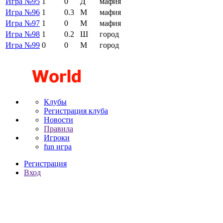
Игра №95
1
0
Д
мафия
Игра №96
1
0.3
М
мафия
Игра №97
1
0
М
мафия
Игра №98
1
0.2
Ш
город
Игра №99
0
0
М
город
Клубы
Регистрация клуба
Новости
Правила
Игроки
fun игра
Регистрация
Вход