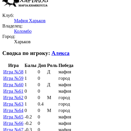
Клуб:
Мафия Харьков
Владелец:
Коломбо
Город:
Харьков
Сводка по игроку:
Алекса
Игра
Балы
Доп
Роль
Победа
Игра №58
1
0
Д
мафия
Игра №59
1
0
город
Игра №60
1
0
Д
мафия
Игра №61
0
0
мафия
Игра №62
0
0
М
город
Игра №63
1
0.4
город
Игра №64
0
0
М
город
Игра №65
-0.2
0
мафия
Игра №66
-0.2
0
мафия
Игра №67
-0.3
0
мафия