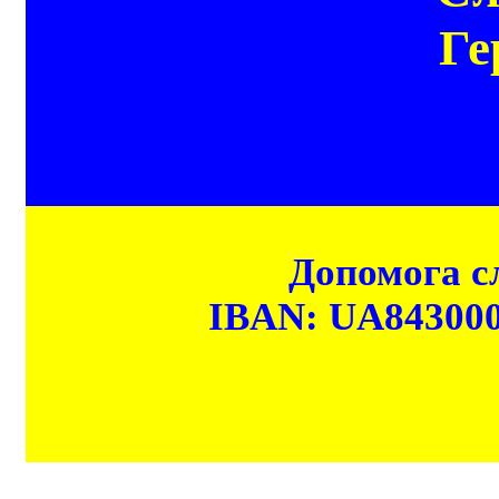
Ге
Допомога сл
IBAN: UA84300