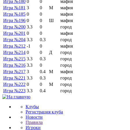
Игра №180
0
0
мафия
Игра №181
3
0
М
мафия
Игра №185
0
0
мафия
Игра №196
0
0
Ш
мафия
Игра №200
3.3
0
город
Игра №201
0
0
мафия
Игра №204
3.3
0.3
город
Игра №212
-1
0
мафия
Игра №214
0
0
Д
город
Игра №215
3.3
0.3
город
Игра №216
3.3
0
город
Игра №217
3
0.4
М
мафия
Игра №221
3.3
0.3
город
Игра №222
0
0
М
город
Игра №223
3.3
0.4
город
Клубы
Регистрация клуба
Новости
Правила
Игроки