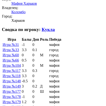
Мафия Харьков
Владелец:
Коломбо
Город:
Харьков
Сводка по игроку:
Кукла
Игра
Балы
Доп
Роль
Победа
Игра №31
-1
0
мафия
Игра №33
3.3
0.1
город
Игра №60
0
0
М
город
Игра №66
0.5
0
мафия
Игра №104
3
0
М
мафия
Игра №117
3.3
0.3
город
Игра №118
3.3
0
город
Игра №148
-0.5
0
мафия
Игра №149
3
0.2
Д
мафия
Игра №177
0
0
Ш
мафия
Игра №178
-1
0
мафия
Игра №179
1.2
0
мафия