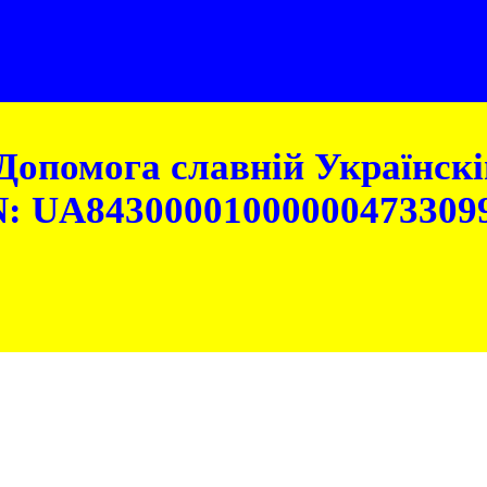
Допомога славній Українскій
: UA84300001000000473309