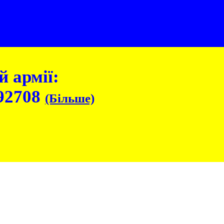
 армії:
92708
(Більше)