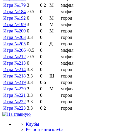
Игра №179
3
0.2
М
мафия
Игра №184
-0.5
0
мафия
Игра №192
0
0
М
город
Игра №199
3
0
М
мафия
Игра №200
0
0
М
город
Игра №203
3.3
0
город
Игра №205
0
0
Д
город
Игра №206
-0.5
0
мафия
Игра №212
-0.5
0
мафия
Игра №213
0
0
мафия
Игра №214
3.3
0
город
Игра №218
3.3
0
Ш
город
Игра №219
3.3
0.6
город
Игра №220
3
0
М
мафия
Игра №221
3.3
0
город
Игра №222
3.3
0
город
Игра №223
3.3
0.2
город
Клубы
Регистрация клуба