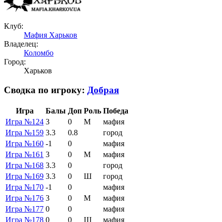
Клуб:
Мафия Харьков
Владелец:
Коломбо
Город:
Харьков
Сводка по игроку:
Добрая
Игра
Балы
Доп
Роль
Победа
Игра №124
3
0
М
мафия
Игра №159
3.3
0.8
город
Игра №160
-1
0
мафия
Игра №161
3
0
М
мафия
Игра №168
3.3
0
город
Игра №169
3.3
0
Ш
город
Игра №170
-1
0
мафия
Игра №176
3
0
М
мафия
Игра №177
0
0
мафия
Игра №178
0
0
Ш
мафия