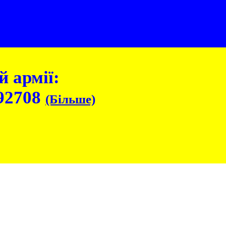
 армії:
92708
(Більше)