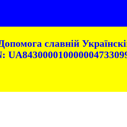
Допомога славній Українскій
: UA84300001000000473309