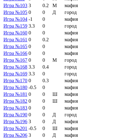
Игра №103
3
0.2
М
мафия
Игра №105
0
0
Д
город
Игра №104
-1
0
мафия
Игра №159
3.3
0
город
Игра №160
0
0
мафия
Игра №161
0
0.2
мафия
Игра №165
0
0
мафия
Игра №166
0
0
мафия
Игра №167
0
0
М
город
Игра №168
3.3
0.4
город
Игра №169
3.3
0
город
Игра №170
0
0.3
мафия
Игра №180
-0.5
0
мафия
Игра №181
0
0
Ш
мафия
Игра №182
0
0
Ш
мафия
Игра №183
0
0
мафия
Игра №190
0
0
Д
город
Игра №196
3
0
Д
мафия
Игра №201
-0.5
0
Ш
мафия
Игра №206
3
0
Д
мафия