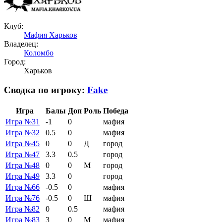
Клуб:
Мафия Харьков
Владелец:
Коломбо
Город:
Харьков
Сводка по игроку:
Fake
Игра
Балы
Доп
Роль
Победа
Игра №31
-1
0
мафия
Игра №32
0.5
0
мафия
Игра №45
0
0
Д
город
Игра №47
3.3
0.5
город
Игра №48
0
0
М
город
Игра №49
3.3
0
город
Игра №66
-0.5
0
мафия
Игра №76
-0.5
0
Ш
мафия
Игра №82
0
0.5
мафия
Игра №83
3
0
М
мафия