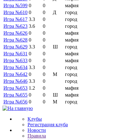
Игра №599
0
0
мафия
Игра №610
0
0
Д
город
Игра №617
3.3
0
город
Игра №623
3.6
0
город
Игра №626
0
0
мафия
Игра №628
0
0
мафия
Игра №629
3.3
0
Ш
город
Игра №631
0
0
мафия
Игра №633
0
0
мафия
Игра №634
3.3
0
город
Игра №642
0
0
М
город
Игра №646
3.3
0
город
Игра №653
1.2
0
мафия
Игра №655
0
0
Ш
мафия
Игра №656
0
0
М
город
Клубы
Регистрация клуба
Новости
Правила