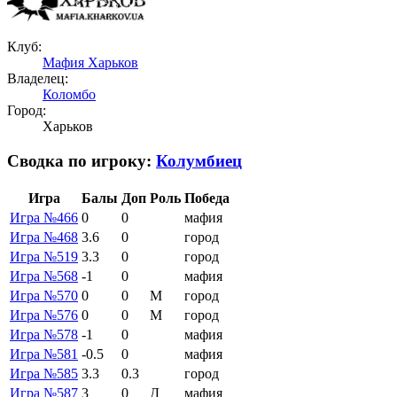
Клуб:
Мафия Харьков
Владелец:
Коломбо
Город:
Харьков
Сводка по игроку:
Колумбиец
Игра
Балы
Доп
Роль
Победа
Игра №466
0
0
мафия
Игра №468
3.6
0
город
Игра №519
3.3
0
город
Игра №568
-1
0
мафия
Игра №570
0
0
М
город
Игра №576
0
0
М
город
Игра №578
-1
0
мафия
Игра №581
-0.5
0
мафия
Игра №585
3.3
0.3
город
Игра №587
3
0
Д
мафия