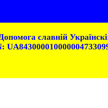
Допомога славній Українскій
: UA84300001000000473309