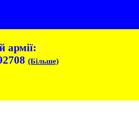
 армії:
92708
(Більше)