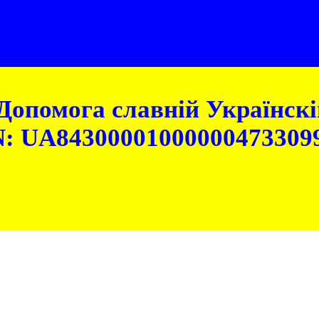
Допомога славній Українскій
: UA84300001000000473309