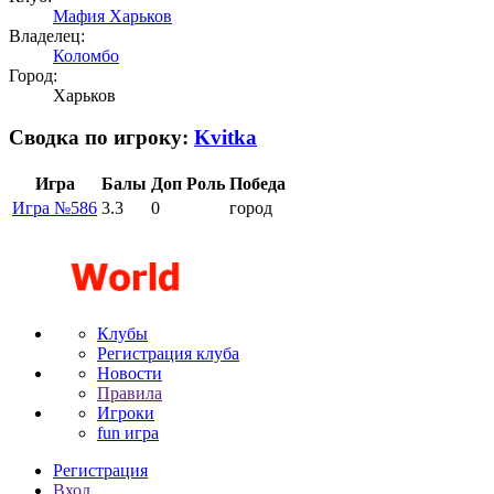
Мафия Харьков
Владелец:
Коломбо
Город:
Харьков
Сводка по игроку:
Kvitka
Игра
Балы
Доп
Роль
Победа
Игра №586
3.3
0
город
Клубы
Регистрация клуба
Новости
Правила
Игроки
fun игра
Регистрация
Вход