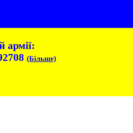
 армії:
92708
(Більше)