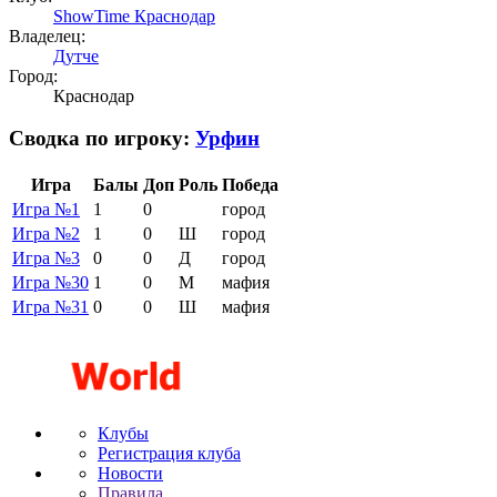
ShowTime Краснодар
Владелец:
Дутче
Город:
Краснодар
Сводка по игроку:
Урфин
Игра
Балы
Доп
Роль
Победа
Игра №1
1
0
город
Игра №2
1
0
Ш
город
Игра №3
0
0
Д
город
Игра №30
1
0
М
мафия
Игра №31
0
0
Ш
мафия
Клубы
Регистрация клуба
Новости
Правила