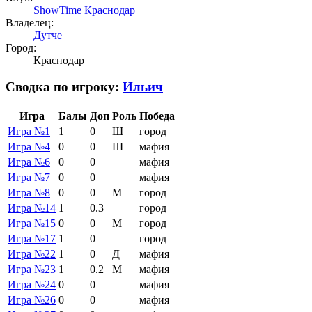
ShowTime Краснодар
Владелец:
Дутче
Город:
Краснодар
Сводка по игроку:
Ильич
Игра
Балы
Доп
Роль
Победа
Игра №1
1
0
Ш
город
Игра №4
0
0
Ш
мафия
Игра №6
0
0
мафия
Игра №7
0
0
мафия
Игра №8
0
0
М
город
Игра №14
1
0.3
город
Игра №15
0
0
М
город
Игра №17
1
0
город
Игра №22
1
0
Д
мафия
Игра №23
1
0.2
М
мафия
Игра №24
0
0
мафия
Игра №26
0
0
мафия