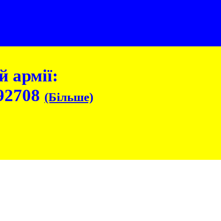
 армії:
92708
(Більше)