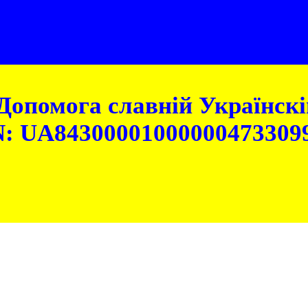
Допомога славній Українскій
: UA84300001000000473309